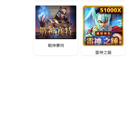
不說廢話
誠實與透明的溝通
24/7小時隨時待命，隨時為您提供幫助
鎖定提款並確保獎金安全