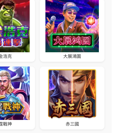
快速提款
內部財務專家團隊處理的快速付款
採用最新的金融安全技術擔保的付款
多種付款方式可供選擇