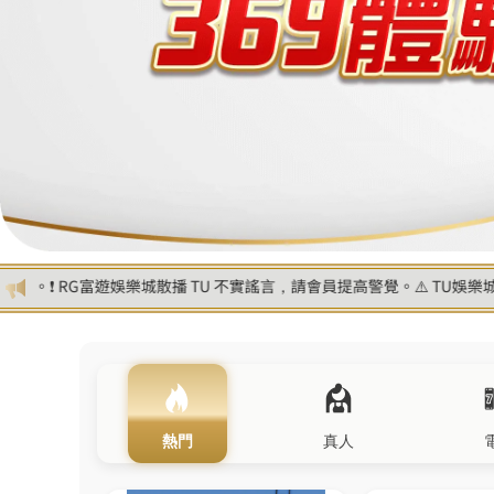
捕魚機
棋牌
優惠活動
立即加入
關於我們