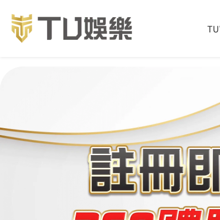
金禾娛樂
城
最新消息
體育博彩
百家樂
遊戲類別
彩票
老虎機