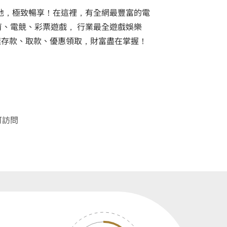
常見問題解答、手冊。頁面中，有許
高
多金禾娛樂城常見問題的解答。關於
完整的幫助說明內容。
金禾娛樂城
私