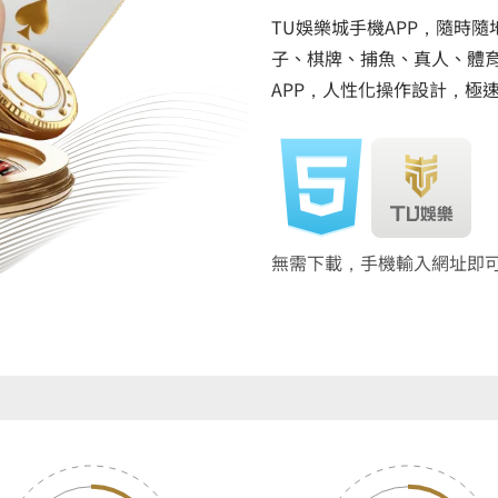
資訊結構化、透過經
線上娛樂城越開越多，該怎麼選擇
關信息與專家洞察力的
呢？讓了解市場脈絡的高手高手高
價與小技巧。
手，教您預防杜絕詐騙。
禾娛樂城
金禾娛樂城
24小時服務資訊
若有常見問題，無法解答內容，請